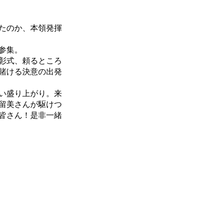
たのか、本領発揮
が参集。
彰式、頼るところ
賭ける決意の出発
い盛り上がり。来
留美さんが駆けつ
皆さん！是非一緒