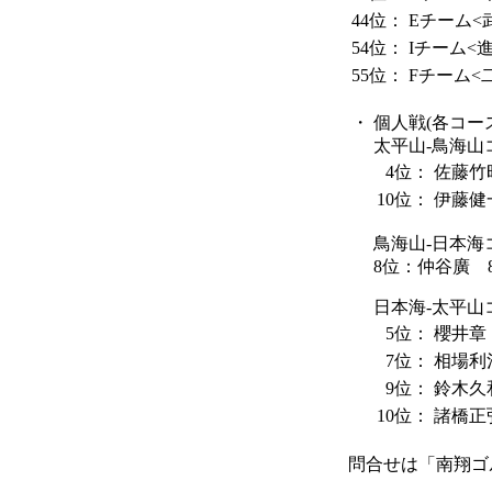
44位：
Eチーム<
54位：
Iチーム<
55位：
Fチーム<
・
個人戦(各コース
太平山-鳥海山
4位：
佐藤竹
10位：
伊藤健
鳥海山-日本海
8位：仲谷廣 89
日本海-太平山
5位：
櫻井章
7位：
相場利
9位：
鈴木久
10位：
諸橋正
問合せは「南翔ゴルフ