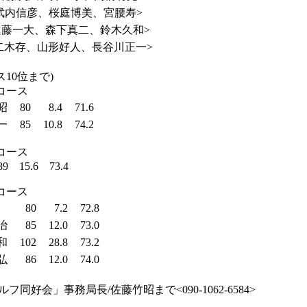
武内信彦、桜庭博美、宮腰寿>
進藤一大、森下真二、鈴木久和>
二木存、山形好人、長谷川正一>
10位まで)
コース
昭
80
8.4
71.6
一
85
10.8
74.2
コース
 15.6 73.4
コース
80
7.2
72.8
治
85
12.0
73.0
和
102
28.8
73.2
弘
86
12.0
74.0
同好会」事務局長/佐藤竹昭まで<090-1062-6584>