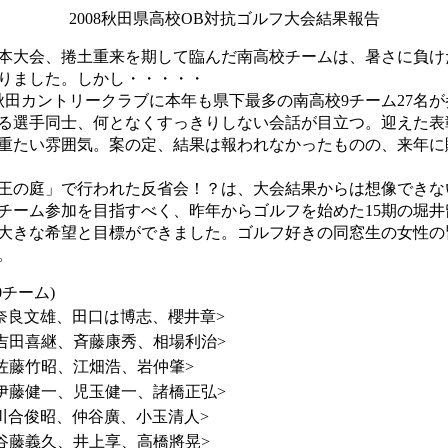
2008秋田県高校OB対抗ゴルフ大会結果報告
た本大会、捲土重来を期して臨んだ南高校チームは、暑さに負け
りました。しかし・・・・・
の秋田カントリークラブに本年も県下最多の南高校9チーム27名
る選手同士、何となくすっきりしない会話が目立つ。迎えた表
重たい雰囲気。案の定、結果は報われなかったものの、来年に
王の庭」で行われた反省会！？は、大会結果からは想像できな
チーム参加を目指すべく、昨年からゴルフを始めた15期の堀井
大きな希望と目標ができました。ゴルフ好きの同窓生の女性の
。
0チーム)
奈良文雄、田口は博志、櫻井章>
吉田喜継、斉藤康秀、相場利治>
佐藤竹昭、江畑浩、岩仲肇>
伊藤健一、児玉健一、諸橋正弘>
川合俊昭、仲谷廣、小玉清人>
谷藤義久、井上享、高橋將晃>