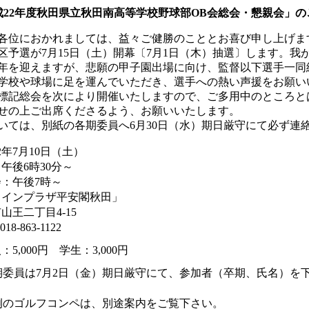
成22年度秋田県立秋田南高等学校野球部OB会総会・懇親会」の
各位におかれましては、益々ご健勝のこととお喜び申し上げま
区予選が7月15日（土）開幕〔7月1日（木）抽選〕します。我
0周年を迎えますが、悲願の甲子園出場に向け、監督以下選手一
学校や球場に足を運んでいただき、選手への熱い声援をお願い
標記総会を次により開催いたしますので、ご多用中のところと
せの上ご出席くださるよう、お願いいたします。
いては、別紙の各期委員へ6月30日（水）期日厳守にて必ず連
2年7月10日（土）
午後6時30分～
：午後7時～
ャインプラザ平安閣秋田」
山王二丁目4-15
18-863-1122
：5,000円 学生：3,000円
各期委員は7月2日（金）期日厳守にて、参加者（卒期、氏名）を
恒例のゴルフコンペは、別途案内をご覧下さい。