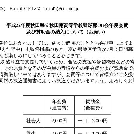
E-mailアドレス：ma45@cna.ne.jp
平成22年度秋田県立秋田南高等学校野球部OB会年度会費
及び賛助金の納入について（お願い）
各位におかれましては、益々ご健勝のこととお喜び申し上げま
迎えた野中仁史監督指導のもと、夏の県地区予選が7月15日開幕
んも楽しみにしていることと存じます。
役を盛り立て支援していくため、合宿の支援や練習機器などの
、その原資となるのが会員の皆様からの年会費および賛助金で
情勢厳しい中ではありますが、会費等について皆様方のご支援
同封の振込通知書によりお振込くださいますよう、よろしくお
年会費
賛助金
（運営費）
（後援費）
社会人
2,000円
一口 3,000円
学生
2,000円
一口 1,000円