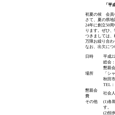
「平
初夏の候 会員
さて、夏の県地
24年に創立5
ります。ぜひ、
つきましては、
万障お繰り合わ
なお、出欠につ
日時
平成2
総会：
懇親会
場所
「シ
秋田市
TEL：0
懇親会
社会人
費
その他
(1)
す。
(2)