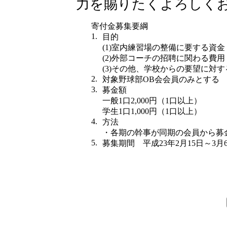
力を賜りたくよろしく
寄付金募集要綱
1.
目的
(1)室内練習場の整備に要する資金
(2)外部コーチの招聘に関わる費用
(3)その他、学校からの要望に対
2.
対象野球部OB会会員のみとする
3.
募金額
一般1口2,000円（1口以上）
学生1口1,000円（1口以上）
4.
方法
・各期の幹事が同期の会員から募
5.
募集期間 平成23年2月15日～3月