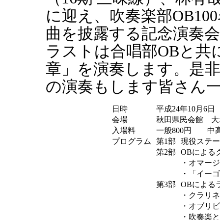
に迎え、吹奏楽部OB1
曲を披露する記念演奏
ラストは合唱部OBと共
章」を演奏します。是
の演奏もします皆さん
日時
平成24年10月6
会場
秋田県民会館 大
入場料
一般800円 中
プログラム
第1部
現役ステー
第2部
OBによる
・オマージ
・「イーゴ
第3部
OBによる
・クラリネ
・オブリビ
・吹奏楽と