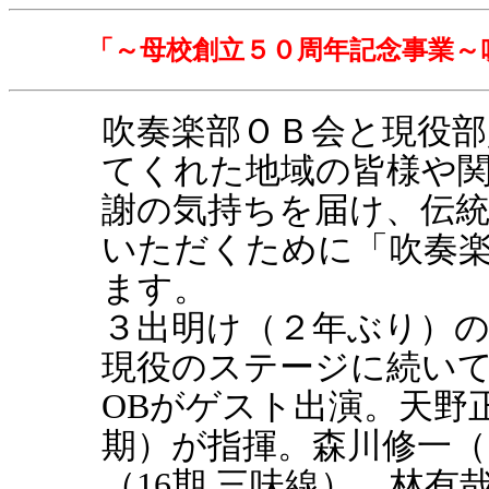
「～母校創立５０周年記念事業～
吹奏楽部ＯＢ会と現役部
てくれた地域の皆様や
謝の気持ちを届け、伝
いただくために「吹奏楽
ます。
３出明け（２年ぶり）
現役のステージに続い
OBがゲスト出演。天野正
期）が指揮。森川修一（
（16期 三味線）、林有