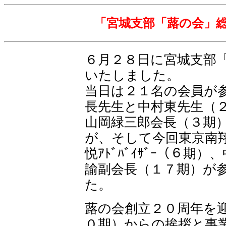
「宮城支部「蕗の会」
６月２８日に宮城支部
いたしました。
当日は２１名の会員が
長先生と中村東先生（
山岡緑三郎会長（３期
が、そして今回東京南
悦ｱﾄﾞﾊﾞｲｻﾞｰ（６
諭副会長（１７期）が
た。
蕗の会創立２０周年を
０期）からの挨拶と事