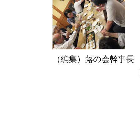
（編集）蕗の会幹事長