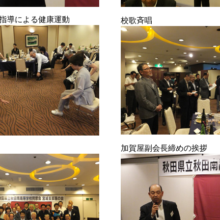
指導による健康運動
校歌斉唱
加賀屋副会長締めの挨拶