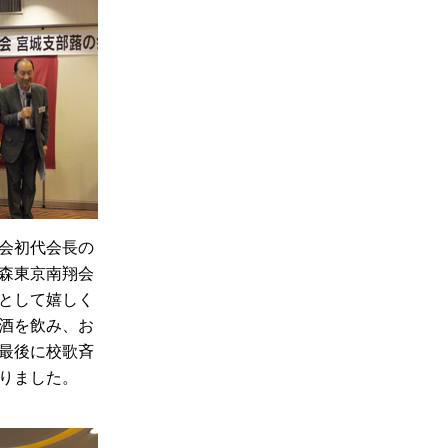
会初代会長の
森東京南翔会
として嬉しく
酒を飲み、お
最後に校歌斉
りました。