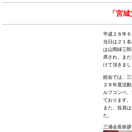
「宮城
平成２８年６
当日は２１名
は山岡緑三郎
席され、また
けて頂きまし
総会では、三
２８年度活動
ルフコンペ、
ております。
また、役員は
た。
三浦会長挨拶