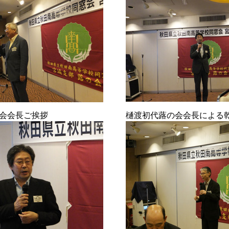
会会長ご挨拶
樋渡初代蕗の会会長による