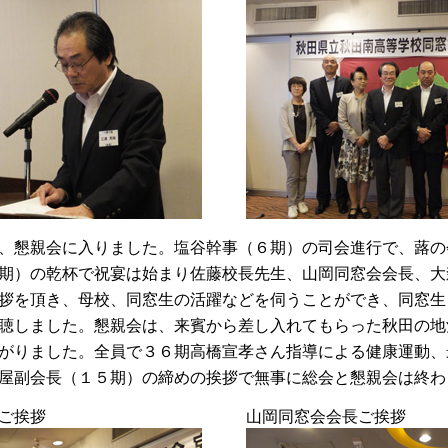
、懇親会に入りました。塩谷幹事（６期）の司会進行で、蕗の
期）の乾杯で祝宴は始まり佐藤校長先生、山岡同窓会会長、大
拶を頂き、母校、同窓生の活躍などを伺うことができ、同窓生
聴しました。懇親会は、来賓から差し入れてもらった秋田の地
がりました。全員で３６期高橋宣孝さん指導による健康運動、
屋副会長（１５期）の締めの挨拶で無事に総会と懇親会は終わ
ご挨拶
山岡同窓会会長ご挨拶