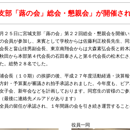
支部「蕗の会」総会・懇親会」が開催さ
月２５日に宮城支部「蕗の会」第２２回総会・懇親会を開催い
の会員が参加し、来賓として学校からは佐藤利正校長先生、同
会長と畠山佳男副会長、東京南翔会からは大森素弘会長と鈴木
秋田から本部第４代会長の石田泰さんと第６代会長の松木仁さ
た。総勢２８名でした。
浦会長（１０期）の挨拶の後、平成２７年度活動経過・決算報
方針・予算案が審議され拍手承認されました。今年度も、ビア
女子会、新年会などを計画しております。同窓生の皆様のご参
（最後に連絡先メルアドがあります）
全員の留任が承認され、１年間蕗の会を引き続き運営すること
役員一同